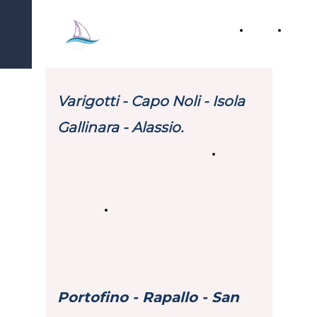
Home
Chi
Vele in Extasy
Page
Siamo
Varigotti - Capo Noli - Isola
Gallinara - Alassio.
Dettagli
Modulo di partecipazione
Portofino - Rapallo - San